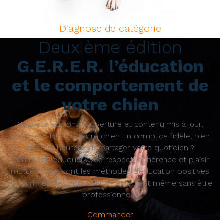
Diagnose de catégorie
Deuxième édition
G.E.R.E.R. l’éducation
et le comportement de
votre chien
Nouvelle édition : couverture et contenu mis à jour,
comment faire de votre chien un complice fidèle, bien
élevé et heureux de partager votre quotidien ?
Comment l’éduquer avec respect, cohérence et plaisir
mutuel ? Que sont les méthodes d’éducation positives
et comment les appliquer sereinement même sans être
professionnel ?
Commander