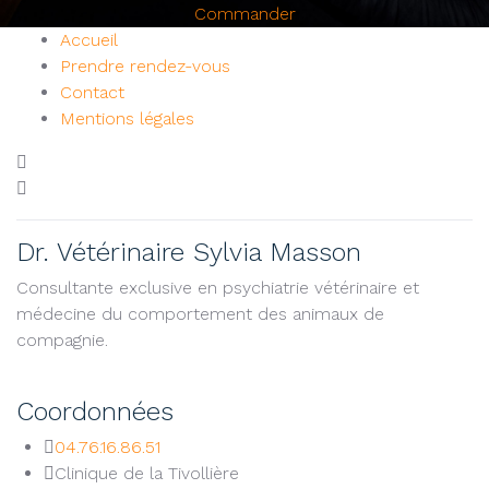
Commander
Accueil
Prendre rendez-vous
Contact
Mentions légales
Facebook
Instagram
Youtube
Linkedin
Dr. Vétérinaire Sylvia Masson
Consultante exclusive en psychiatrie vétérinaire et
médecine du comportement des animaux de
compagnie.
Coordonnées
04.76.16.86.51
Clinique de la Tivollière