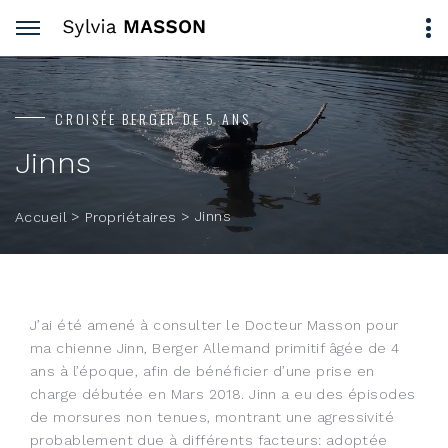
CROISÉE BERGER DE 5 ANS
Jinns
>
>
Jinns
Accueil
Propriétaires
J’ai été amené à consulter le Docteur Masson pour
ma chienne Jinn, Berger Allemand primitif âgée de 4
ans à l’époque, afin de bénéficier d’une prise en
charge débutée en Mars 2018. Jinn a eu des épisodes
de morsures non tenues, montrant une agressivité
probablement due à différents facteurs: adoptée